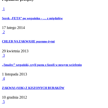
1
Serek „FETA” po wegańsku – … z migdałów
17 lutego 2014
2
CHLEB NA ZAKWASIE pszenno-żytni
29 kwietnia 2013
3
„Smalec” wegański, czyli pasta z fasoli w nowym wcieleniu
1 listopada 2013
4
ZAKWAS (SOK) Z KISZONYCH BURAKÓW
10 grudnia 2012
5