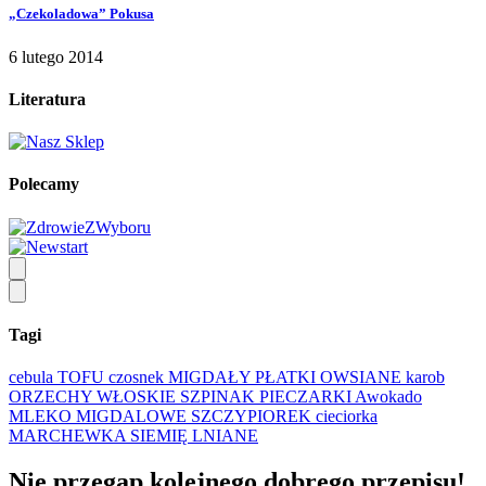
„Czekoladowa” Pokusa
6 lutego 2014
Literatura
Polecamy
Tagi
cebula
TOFU
czosnek
MIGDAŁY
PŁATKI OWSIANE
karob
ORZECHY WŁOSKIE
SZPINAK
PIECZARKI
Awokado
MLEKO MIGDALOWE
SZCZYPIOREK
cieciorka
MARCHEWKA
SIEMIĘ LNIANE
Nie przegap kolejnego
dobrego
przepisu!