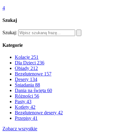
4
Szukaj
Szukaj:
Kategorie
Kolacje
251
Dla Dzieci
236
Obiady
212
Bezglutenowe
157
Desery
134
Śniadania
88
Dania na święta
60
Różności
56
Pasty
43
Kotlety
42
Bezglutenowe desery
42
Przepisy
41
Zobacz wszystkie