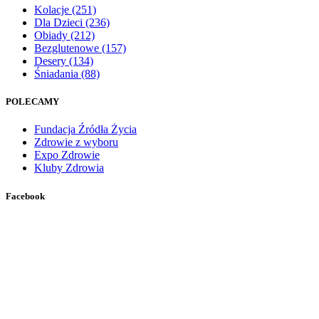
Kolacje
(251)
Dla Dzieci
(236)
Obiady
(212)
Bezglutenowe
(157)
Desery
(134)
Śniadania
(88)
POLECAMY
Fundacja Źródła Życia
Zdrowie z wyboru
Expo Zdrowie
Kluby Zdrowia
Facebook