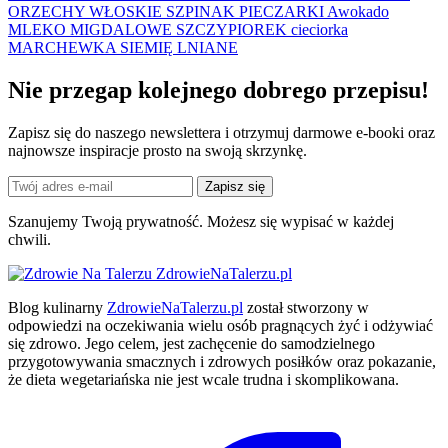
ORZECHY WŁOSKIE
SZPINAK
PIECZARKI
Awokado
MLEKO MIGDALOWE
SZCZYPIOREK
cieciorka
MARCHEWKA
SIEMIĘ LNIANE
Nie przegap kolejnego
dobrego
przepisu!
Zapisz się do naszego newslettera i otrzymuj darmowe e-booki oraz
najnowsze inspiracje prosto na swoją skrzynkę.
Zapisz się
Szanujemy Twoją prywatność. Możesz się wypisać w każdej
chwili.
ZdrowieNaTalerzu.pl
Blog kulinarny
ZdrowieNaTalerzu.pl
został stworzony w
odpowiedzi na oczekiwania wielu osób pragnących żyć i odżywiać
się zdrowo. Jego celem, jest zachęcenie do samodzielnego
przygotowywania smacznych i zdrowych posiłków oraz pokazanie,
że dieta wegetariańska nie jest wcale trudna i skomplikowana.