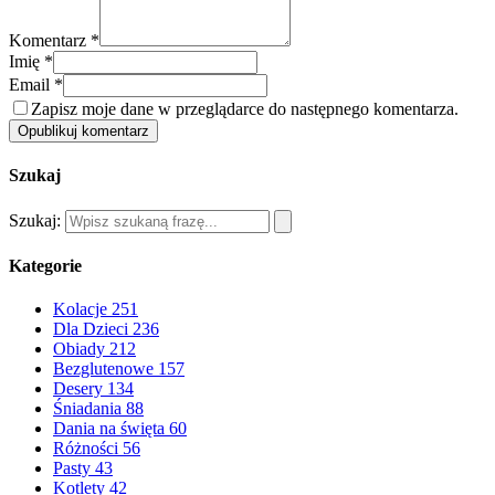
Komentarz *
Imię *
Email *
Zapisz moje dane w przeglądarce do następnego komentarza.
Opublikuj komentarz
Szukaj
Szukaj:
Kategorie
Kolacje
251
Dla Dzieci
236
Obiady
212
Bezglutenowe
157
Desery
134
Śniadania
88
Dania na święta
60
Różności
56
Pasty
43
Kotlety
42