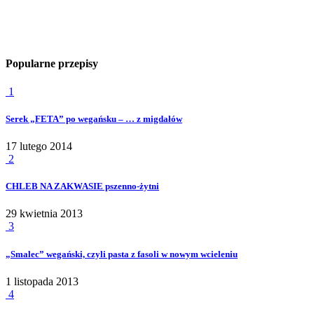
Popularne przepisy
1
Serek „FETA” po wegańsku – … z migdałów
17 lutego 2014
2
CHLEB NA ZAKWASIE pszenno-żytni
29 kwietnia 2013
3
„Smalec” wegański, czyli pasta z fasoli w nowym wcieleniu
1 listopada 2013
4