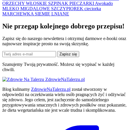
ORZECHY WŁOSKIE
SZPINAK
PIECZARKI
Awokado
MLEKO MIGDALOWE
SZCZYPIOREK
cieciorka
MARCHEWKA
SIEMIĘ LNIANE
Nie przegap kolejnego
dobrego
przepisu!
Zapisz się do naszego newslettera i otrzymuj darmowe e-booki oraz
najnowsze inspiracje prosto na swoją skrzynkę.
Zapisz się
Szanujemy Twoją prywatność. Możesz się wypisać w każdej
chwili.
ZdrowieNaTalerzu.pl
Blog kulinarny
ZdrowieNaTalerzu.pl
został stworzony w
odpowiedzi na oczekiwania wielu osób pragnących żyć i odżywiać
się zdrowo. Jego celem, jest zachęcenie do samodzielnego
przygotowywania smacznych i zdrowych posiłków oraz pokazanie,
że dieta wegetariańska nie jest wcale trudna i skomplikowana.