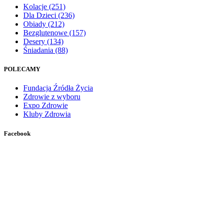
Kolacje
(251)
Dla Dzieci
(236)
Obiady
(212)
Bezglutenowe
(157)
Desery
(134)
Śniadania
(88)
POLECAMY
Fundacja Źródła Życia
Zdrowie z wyboru
Expo Zdrowie
Kluby Zdrowia
Facebook