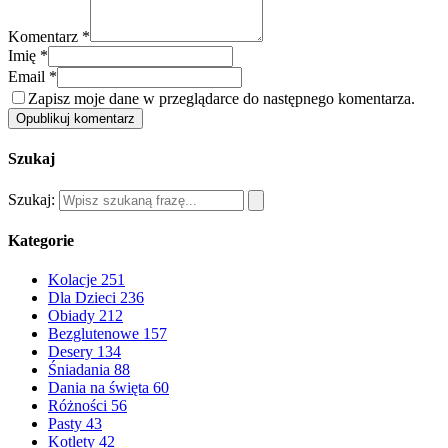
Komentarz *
Imię *
Email *
Zapisz moje dane w przeglądarce do następnego komentarza.
Opublikuj komentarz
Szukaj
Szukaj:
Kategorie
Kolacje
251
Dla Dzieci
236
Obiady
212
Bezglutenowe
157
Desery
134
Śniadania
88
Dania na święta
60
Różności
56
Pasty
43
Kotlety
42