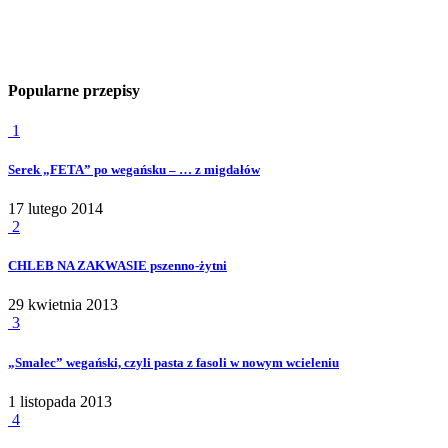
Popularne przepisy
1
Serek „FETA” po wegańsku – … z migdałów
17 lutego 2014
2
CHLEB NA ZAKWASIE pszenno-żytni
29 kwietnia 2013
3
„Smalec” wegański, czyli pasta z fasoli w nowym wcieleniu
1 listopada 2013
4