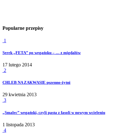
Popularne przepisy
1
Serek „FETA” po wegańsku – … z migdałów
17 lutego 2014
2
CHLEB NA ZAKWASIE pszenno-żytni
29 kwietnia 2013
3
„Smalec” wegański, czyli pasta z fasoli w nowym wcieleniu
1 listopada 2013
4