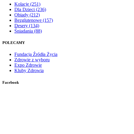
Kolacje
(251)
Dla Dzieci
(236)
Obiady
(212)
Bezglutenowe
(157)
Desery
(134)
Śniadania
(88)
POLECAMY
Fundacja Źródła Życia
Zdrowie z wyboru
Expo Zdrowie
Kluby Zdrowia
Facebook