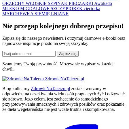
ORZECHY WŁOSKIE
SZPINAK
PIECZARKI
Awokado
MLEKO MIGDALOWE
SZCZYPIOREK
cieciorka
MARCHEWKA
SIEMIĘ LNIANE
Nie przegap kolejnego
dobrego
przepisu!
Zapisz się do naszego newslettera i otrzymuj darmowe e-booki oraz
najnowsze inspiracje prosto na swoją skrzynkę.
Zapisz się
Szanujemy Twoją prywatność. Możesz się wypisać w każdej
chwili.
ZdrowieNaTalerzu.pl
Blog kulinarny
ZdrowieNaTalerzu.pl
został stworzony w
odpowiedzi na oczekiwania wielu osób pragnących żyć i odżywiać
się zdrowo. Jego celem, jest zachęcenie do samodzielnego
przygotowywania smacznych i zdrowych posiłków oraz pokazanie,
że dieta wegetariańska nie jest wcale trudna i skomplikowana.