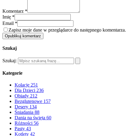
Komentarz *
Imię *
Email *
Zapisz moje dane w przeglądarce do następnego komentarza.
Opublikuj komentarz
Szukaj
Szukaj:
Kategorie
Kolacje
251
Dla Dzieci
236
Obiady
212
Bezglutenowe
157
Desery
134
Śniadania
88
Dania na święta
60
Różności
56
Pasty
43
Kotlety
42