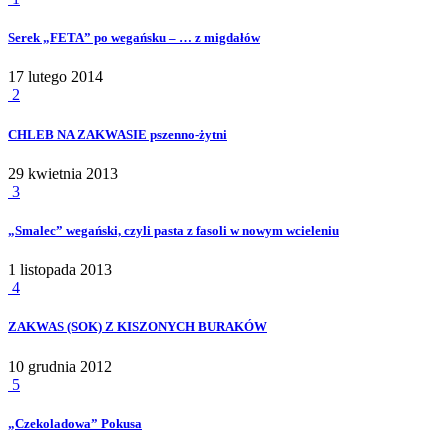
Serek „FETA” po wegańsku – … z migdałów
17 lutego 2014
2
CHLEB NA ZAKWASIE pszenno-żytni
29 kwietnia 2013
3
„Smalec” wegański, czyli pasta z fasoli w nowym wcieleniu
1 listopada 2013
4
ZAKWAS (SOK) Z KISZONYCH BURAKÓW
10 grudnia 2012
5
„Czekoladowa” Pokusa