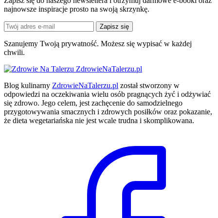
Zapisz się do naszego newslettera i otrzymuj darmowe e-booki oraz
najnowsze inspiracje prosto na swoją skrzynkę.
Zapisz się
Szanujemy Twoją prywatność. Możesz się wypisać w każdej
chwili.
ZdrowieNaTalerzu.pl
Blog kulinarny
ZdrowieNaTalerzu.pl
został stworzony w
odpowiedzi na oczekiwania wielu osób pragnących żyć i odżywiać
się zdrowo. Jego celem, jest zachęcenie do samodzielnego
przygotowywania smacznych i zdrowych posiłków oraz pokazanie,
że dieta wegetariańska nie jest wcale trudna i skomplikowana.