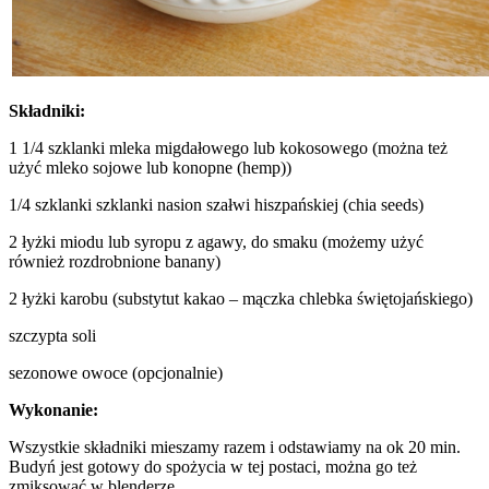
Składniki:
1 1/4 szklanki mleka migdałowego lub kokosowego (można też
użyć mleko sojowe lub konopne (hemp))
1/4 szklanki szklanki nasion szałwi hiszpańskiej (chia seeds)
2 łyżki miodu lub syropu z agawy, do smaku (możemy użyć
również rozdrobnione banany)
2 łyżki karobu (substytut kakao – mączka chlebka świętojańskiego)
szczypta soli
sezonowe owoce (opcjonalnie)
Wykonanie:
Wszystkie składniki mieszamy razem i odstawiamy na ok 20 min.
Budyń jest gotowy do spożycia w tej postaci, można go też
zmiksować w blenderze.