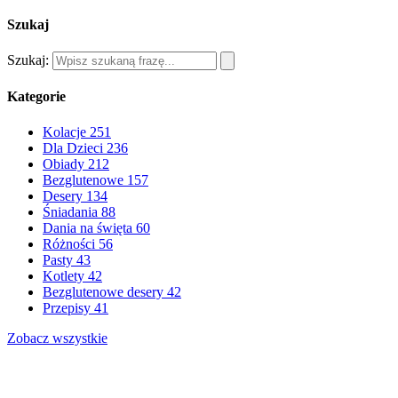
Szukaj
Szukaj:
Kategorie
Kolacje
251
Dla Dzieci
236
Obiady
212
Bezglutenowe
157
Desery
134
Śniadania
88
Dania na święta
60
Różności
56
Pasty
43
Kotlety
42
Bezglutenowe desery
42
Przepisy
41
Zobacz wszystkie