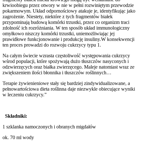
krwioobiegu przez otwory w nie w pełni rozwiniętym przewodzie
pokarmowym. Układ odpornościowy atakuje je, identyfikując jako
zagrożenie. Niestety, niektóre z tych fragmentów białek
przypominają budową komórki trzustki, przez co organizm traci
zdolność ich rozróżniania. W ten sposób układ immunologiczny
omyłkowo niszczy komórki trzustki, uniemożliwiając jej
prawidłowe funkcjonowanie i produkcję insuliny.W konsekwencji
ten proces prowadzi do rozwoju cukrzycy typu 1.
Na całym świecie wzrasta częstoliwość występowania cukrzycy
wśrod populacji, które spożywają dużo tłuszczów nasyconych i
odzwierzęcych oraz białka zwierzęcego. Maleje natomiast wraz ze
zwiększeniem ilości błonnika i tłuszczów roślinnych…
Terapie żywienieniowe stały się bardziej zindywidualizowane, a
pełnowartościowa dieta roślinna daje niezwykle obiecujące wyniki
w leczeniu cukrzycy.”
Składniki:
1 szklanka namoczonych i obranych migdałów
ok. 70 ml wody