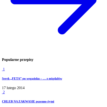
Popularne przepisy
1
Serek „FETA” po wegańsku – … z migdałów
17 lutego 2014
2
CHLEB NA ZAKWASIE pszenno-żytni