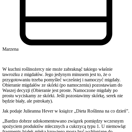
Marzena
W kuchni roślinożercy nie może zabraknąć takiego właśnie
tawrożku z migdałów. Jego jedynym minusem jest to, że o
przygotowaniu trzeba pomyśleć wcześniej i namoczyć migdały.
Obieranie migdałów ze skórki (po namoczeniu) pozostawiam do
Waszej decyzji (Obieranie jest proste. Namoczone migdały po
prostu wyciskamy ze skórki. Jeśli pozostawimy skórkę, serek nie
będzie biały, ale pstrokaty).
Jak podaje Julieanna Hever w książce „Dieta Roślinna na co dzień”.
„Bardzo dobrze udokomentowano związek pomiędzy wczesnym
spożyciem produktów mlecznych a cukrzycą typu 1. U niemowląt
fragmenty białek mleka krowiego mogą być wchłaniane do