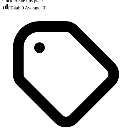
Click to rate this post!
[Total:
0
Average:
0
]