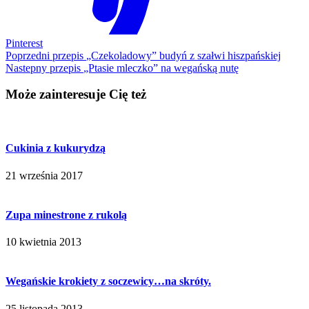
Pinterest
Poprzedni przepis
„Czekoladowy” budyń z szałwi hiszpańskiej
Nastepny przepis
„Ptasie mleczko” na wegańską nutę
Może zainteresuje Cię też
Cukinia z kukurydzą
21 września 2017
Zupa minestrone z rukolą
10 kwietnia 2013
Wegańskie krokiety z soczewicy…na skróty.
25 listopada 2013