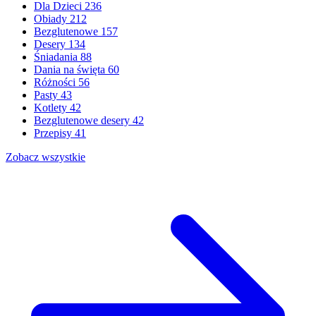
Dla Dzieci
236
Obiady
212
Bezglutenowe
157
Desery
134
Śniadania
88
Dania na święta
60
Różności
56
Pasty
43
Kotlety
42
Bezglutenowe desery
42
Przepisy
41
Zobacz wszystkie