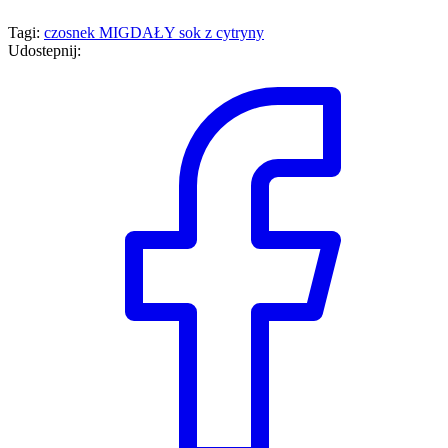
Tagi:
czosnek
MIGDAŁY
sok z cytryny
Udostepnij: