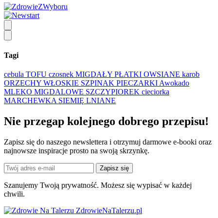
Tagi
cebula
TOFU
czosnek
MIGDAŁY
PŁATKI OWSIANE
karob
ORZECHY WŁOSKIE
SZPINAK
PIECZARKI
Awokado
MLEKO MIGDALOWE
SZCZYPIOREK
cieciorka
MARCHEWKA
SIEMIĘ LNIANE
Nie przegap kolejnego
dobrego
przepisu!
Zapisz się do naszego newslettera i otrzymuj darmowe e-booki oraz
najnowsze inspiracje prosto na swoją skrzynkę.
Zapisz się
Szanujemy Twoją prywatność. Możesz się wypisać w każdej
chwili.
ZdrowieNaTalerzu.pl