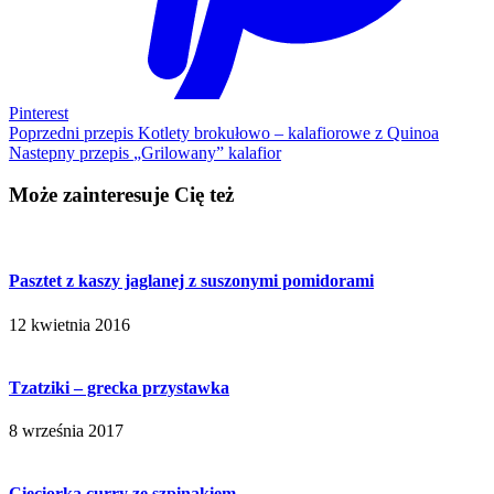
Pinterest
Poprzedni przepis
Kotlety brokułowo – kalafiorowe z Quinoa
Nastepny przepis
„Grilowany” kalafior
Może zainteresuje Cię też
Pasztet z kaszy jaglanej z suszonymi pomidorami
12 kwietnia 2016
Tzatziki – grecka przystawka
8 września 2017
Cieciorka curry ze szpinakiem