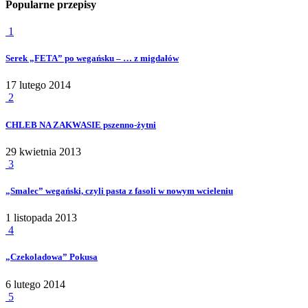
Popularne przepisy
1
Serek „FETA” po wegańsku – … z migdałów
17 lutego 2014
2
CHLEB NA ZAKWASIE pszenno-żytni
29 kwietnia 2013
3
„Smalec” wegański, czyli pasta z fasoli w nowym wcieleniu
1 listopada 2013
4
„Czekoladowa” Pokusa
6 lutego 2014
5