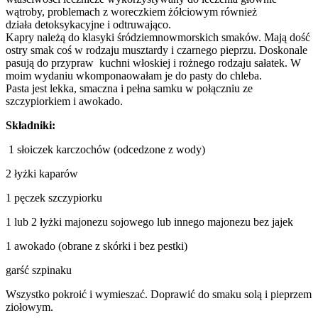
wątroby, problemach z woreczkiem żółciowym również
działa detoksykacyjne i odtruwająco.
Kapry należą do klasyki śródziemnowmorskich smaków. Mają dość
ostry smak coś w rodzaju musztardy i czarnego pieprzu. Doskonale
pasują do przypraw kuchni włoskiej i rożnego rodzaju sałatek. W
moim wydaniu wkomponaowałam je do pasty do chleba.
Pasta jest lekka, smaczna i pełna samku w połączniu ze
szczypiorkiem i awokado.
Składniki:
1 słoiczek karczochów (odcedzone z wody)
2 łyżki kaparów
1 pęczek szczypiorku
1 lub 2 łyżki majonezu sojowego lub innego majonezu bez jajek
1 awokado (obrane z skórki i bez pestki)
garść szpinaku
Wszystko pokroić i wymieszać. Doprawić do smaku solą i pieprzem
ziołowym.