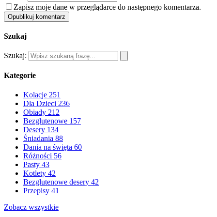
Zapisz moje dane w przeglądarce do następnego komentarza.
Opublikuj komentarz
Szukaj
Szukaj:
Kategorie
Kolacje
251
Dla Dzieci
236
Obiady
212
Bezglutenowe
157
Desery
134
Śniadania
88
Dania na święta
60
Różności
56
Pasty
43
Kotlety
42
Bezglutenowe desery
42
Przepisy
41
Zobacz wszystkie