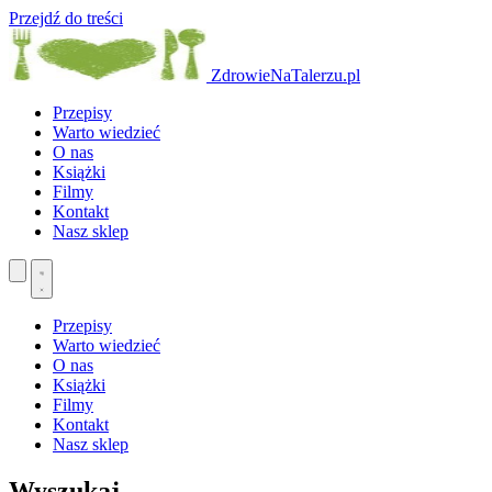
Przejdź do treści
ZdrowieNaTalerzu.pl
Przepisy
Warto wiedzieć
O nas
Książki
Filmy
Kontakt
Nasz sklep
Przepisy
Warto wiedzieć
O nas
Książki
Filmy
Kontakt
Nasz sklep
Wyszukaj