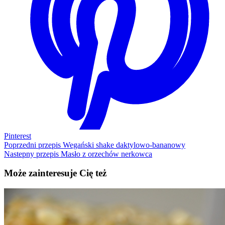
Pinterest
Poprzedni przepis
Wegański shake daktylowo-bananowy
Nastepny przepis
Masło z orzechów nerkowca
Może zainteresuje Cię też