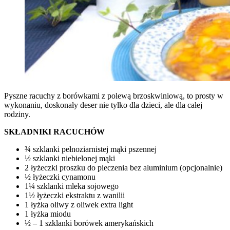
Pyszne racuchy z borówkami z polewą brzoskwiniową, to prosty w
wykonaniu, doskonały deser nie tylko dla dzieci, ale dla całej
rodziny.
SKŁADNIKI RACUCHÓW
¾ szklanki pełnoziarnistej mąki pszennej
½ szklanki niebielonej mąki
2 łyżeczki proszku do pieczenia bez aluminium (opcjonalnie)
½ łyżeczki cynamonu
1¼ szklanki mleka sojowego
1½ łyżeczki ekstraktu z wanilii
1 łyżka oliwy z oliwek extra light
1 łyżka miodu
½ – 1 szklanki borówek amerykańskich