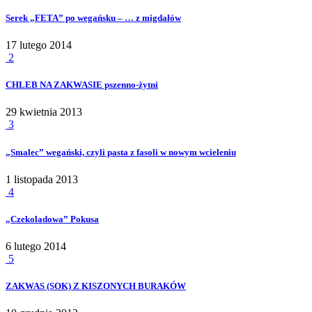
Serek „FETA” po wegańsku – … z migdałów
17 lutego 2014
2
CHLEB NA ZAKWASIE pszenno-żytni
29 kwietnia 2013
3
„Smalec” wegański, czyli pasta z fasoli w nowym wcieleniu
1 listopada 2013
4
„Czekoladowa” Pokusa
6 lutego 2014
5
ZAKWAS (SOK) Z KISZONYCH BURAKÓW