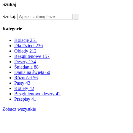
Szukaj
Szukaj:
Kategorie
Kolacje
251
Dla Dzieci
236
Obiady
212
Bezglutenowe
157
Desery
134
Śniadania
88
Dania na święta
60
Różności
56
Pasty
43
Kotlety
42
Bezglutenowe desery
42
Przepisy
41
Zobacz wszystkie