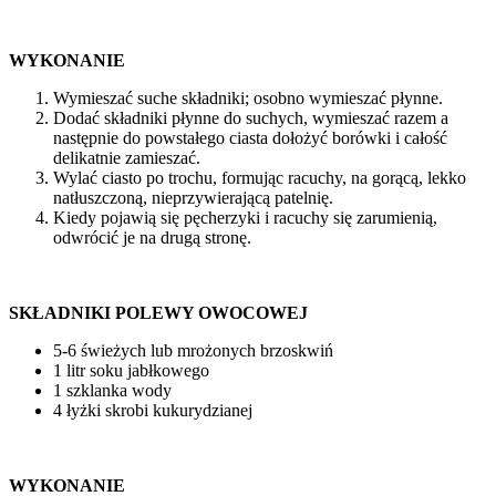
WYKONANIE
Wymieszać suche składniki; osobno wymieszać płynne.
Dodać składniki płynne do suchych, wymieszać razem a
następnie do powstałego ciasta dołożyć borówki i całość
delikatnie zamieszać.
Wylać ciasto po trochu, formując racuchy, na gorącą, lekko
natłuszczoną, nieprzywierającą patelnię.
Kiedy pojawią się pęcherzyki i racuchy się zarumienią,
odwrócić je na drugą stronę.
SKŁADNIKI POLEWY OWOCOWEJ
5-6 świeżych lub mrożonych brzoskwiń
1 litr soku jabłkowego
1 szklanka wody
4 łyżki skrobi kukurydzianej
WYKONANIE