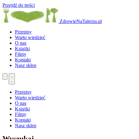
Przejdź do treści
ZdrowieNaTalerzu.pl
Przepisy
Warto wiedzieć
O nas
Książki
Filmy
Kontakt
Nasz sklep
Przepisy
Warto wiedzieć
O nas
Książki
Filmy
Kontakt
Nasz sklep
Wyszukaj