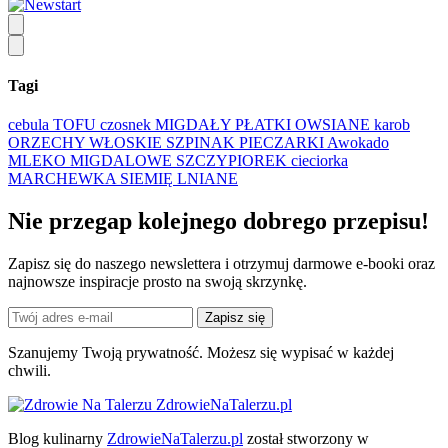
Tagi
cebula
TOFU
czosnek
MIGDAŁY
PŁATKI OWSIANE
karob
ORZECHY WŁOSKIE
SZPINAK
PIECZARKI
Awokado
MLEKO MIGDALOWE
SZCZYPIOREK
cieciorka
MARCHEWKA
SIEMIĘ LNIANE
Nie przegap kolejnego
dobrego
przepisu!
Zapisz się do naszego newslettera i otrzymuj darmowe e-booki oraz
najnowsze inspiracje prosto na swoją skrzynkę.
Zapisz się
Szanujemy Twoją prywatność. Możesz się wypisać w każdej
chwili.
ZdrowieNaTalerzu.pl
Blog kulinarny
ZdrowieNaTalerzu.pl
został stworzony w