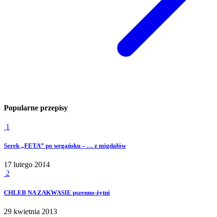
Popularne przepisy
1
Serek „FETA” po wegańsku – … z migdałów
17 lutego 2014
2
CHLEB NA ZAKWASIE pszenno-żytni
29 kwietnia 2013