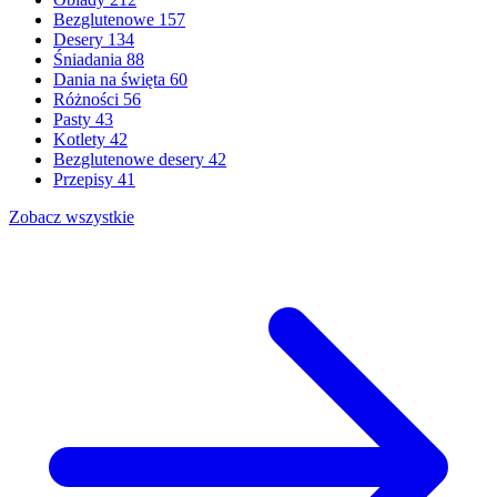
Bezglutenowe
157
Desery
134
Śniadania
88
Dania na święta
60
Różności
56
Pasty
43
Kotlety
42
Bezglutenowe desery
42
Przepisy
41
Zobacz wszystkie