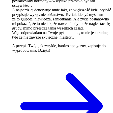
powariowały hormony – wszystko przestało być tak
oczywiste…
A najbardziej denerwuje mnie fakt, że większość ludzi otyłość
przypisuje wyłącznie obżarstwu. Też tak kiedyś myślałam –
że to głupota, niewiedza, zaniedbanie. Ale życie postanowiło
mi pokazać, że to nie tak, że nawet chudy może nagle stać się
gruby, mimo przestrzegania wszelkich zasad.
Więc odpowiadam na Twoje pytanie – nie, to nie jest trudne,
tyle że nie zawsze skuteczne, niestety…
A przepis Twój, jak zwykle, bardzo apetyczny, zapisuję do
wypróbowania. Dzięki!