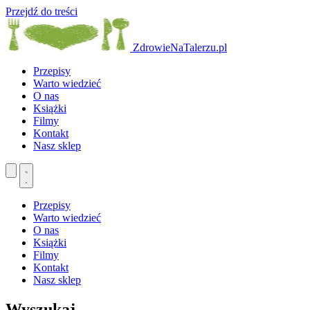
Przejdź do treści
ZdrowieNaTalerzu.pl
Przepisy
Warto wiedzieć
O nas
Książki
Filmy
Kontakt
Nasz sklep
Przepisy
Warto wiedzieć
O nas
Książki
Filmy
Kontakt
Nasz sklep
Wyszukaj